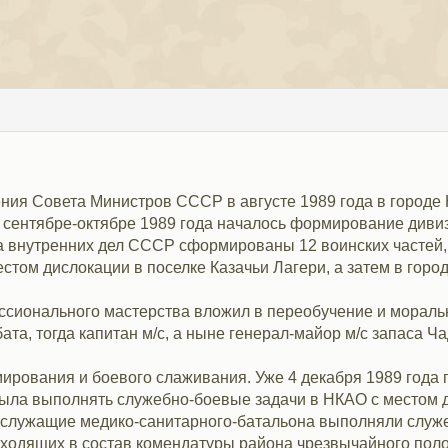
ния Совета Министров СССР в августе 1989 года в городе
 сентябре-октябре 1989 года началось формирование диви
 внутренних дел СССР сформированы 12 воинских частей, 
естом дислокации в поселке Казачьи Лагери, а затем в горо
ссионального мастерства вложил в переобучение и моральн
та, тогда капитан м/с, а ныне генерал-майор м/с запаса Ч
рования и боевого слаживания. Уже 4 декабря 1989 года г
ла выполнять служебно-боевые задачи в НКАО с местом дисл
ослужащие медико-санитарного-батальона выполняли служ
 входящих в состав комендатуры района чрезвычайного п