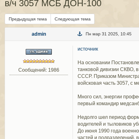
в/ч 3057 МСБ ДОН-100
Предыдущая тема
Следующая тема
admin
Пн мар 31 2025, 10:45
источник
На основании Постановле
танковой дивизии СКВО, в
Сообщений: 1986
СССР. Приказом Министра
войсковая часть 3057, с м
Много сил, энергии профе
первый командир медсанба
Недолго шел период форми
водителей и тыловиков убы
До июня 1990 года военн
частей и подразделений,