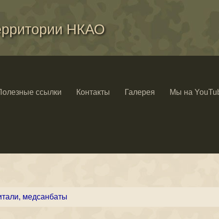
ерритории НКАО
Полезные ссылки
Контакты
Галерея
Мы на YouTu
итали, медсанбаты