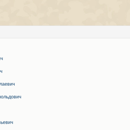
ич
ч
лаевич
нольдович
ньевич