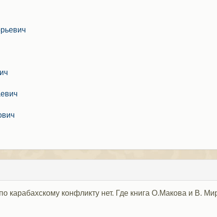
орьевич
ич
аевич
ович
по карабахскому конфликту нет. Где книга О.Макова и В. Ми