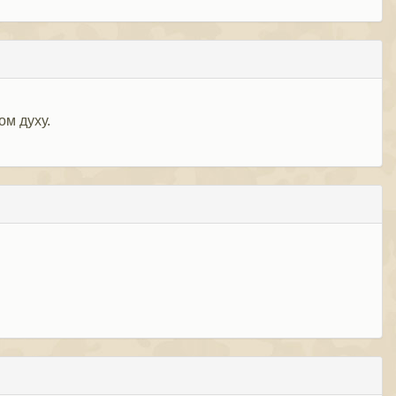
м духу.