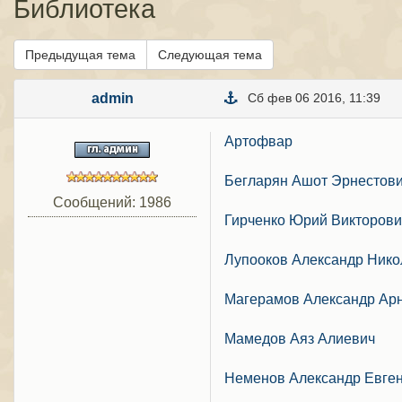
Библиотека
Предыдущая тема
Следующая тема
admin
Сб фев 06 2016, 11:39
Артофвар
Бегларян Ашот Эрнестов
Сообщений: 1986
Гирченко Юрий Викторови
Лупооков Александр Нико
Магерамов Александр Ар
Мамедов Аяз Алиевич
Неменов Александр Евге